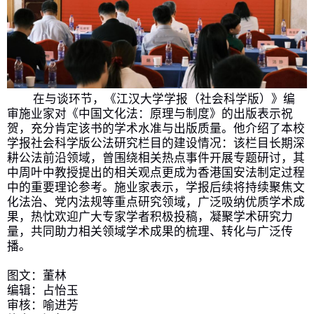
在与谈环节，《江汉大学学报（社会科学版）》编
审施业家对《中国文化法：原理与制度》的出版表示祝
贺，充分肯定该书的学术水准与出版质量。
他介绍了本校
学报社会科学版公法研究栏目
的
建设情况
：
该栏目长期深
耕公法前沿领域，曾围绕相关热点事件开展专题研讨，其
中周叶中教授提出的相关观点
更
成为香港国安法制定过程
中的重要理论参考。施业家表示，学报后续将持续聚焦文
化法治、党内法规等重点研究领域，广泛吸纳优质学术成
果，热忱欢迎广大专家学者积极投稿，凝聚学术研究力
量，共同助力相关领域学术成果的梳理、转化与广泛传
播。
图文：董林
编辑：占怡玉
审核：喻进芳