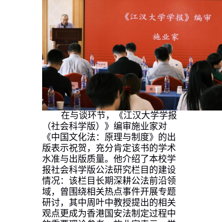
在与谈环节，《江汉大学学报
（社会科学版）》编审施业家对
《中国文化法：原理与制度》的出
版表示祝贺，充分肯定该书的学术
水准与出版质量。
他介绍了本校学
报社会科学版公法研究栏目
的
建设
情况
：
该栏目长期深耕公法前沿领
域，曾围绕相关热点事件开展专题
研讨，其中周叶中教授提出的相关
观点
更
成为香港国安法制定过程中