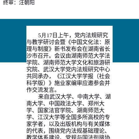
终审：汪朝阳
5
月
17
日上午，党内法规研究
与教学研讨会暨《中国文化法：原
理与制度》新书发布会在湖南省长
沙市召开
。会议
由湖南师范大学法
学院、湖南师范大学文化和旅游研
究院、武汉大学党内法规研究中心
共同承办
，
《江汉大学学报（
社会
科学版
）》施业家编审应邀参
会并
作交流发言。
来自武汉大学、中南大学、湖
南大学、中国政法大学、郑州大
学、国家法官学院、湖南师范大
学、江汉大学等全国多所高校的专
家学者
，以及
出版
机构与有关
媒体
的
代表，围绕党内法规基础理论、
教学体系建设、党规与国法衔接协