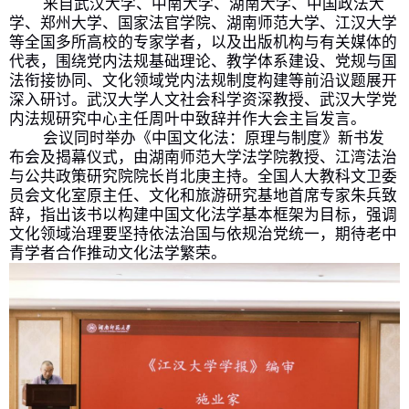
来自武汉大学、中南大学、湖南大学、中国政法大
学、郑州大学、国家法官学院、湖南师范大学、江汉大学
等全国多所高校的专家学者
，以及
出版
机构与有关
媒体
的
代表，围绕党内法规基础理论、教学体系建设、党规与国
法衔接协同、文化领域党内法规制度构建等前沿
议题
展开
深入研讨。武汉大学人文社会科学资深教授、武汉大学党
内法规研究中心主任周叶中致辞并作大会主旨发言。
会议同时举办《中国文化法：原理与制度》新书发
布会及揭幕仪式，由湖南师范大学法学院教授、江湾法治
与公共政策研究院院长肖北庚主持。全国人大教科文卫委
员会文化室原主任、文化和旅游研究基地首席专家朱兵致
辞，指出该书以构建中国文化法学基本框架为目标，强调
文化领域治理要坚持依法治国与依规治党统一，期待老中
青学者合作推动文化法学繁荣。